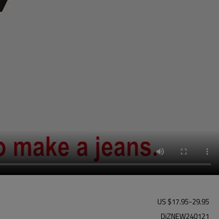
US $
17.95
-
29.95
DiZNEW240121