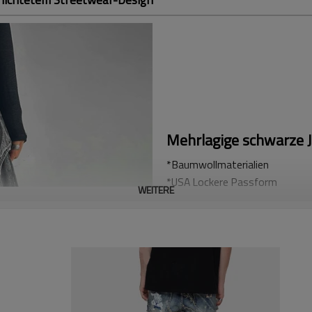
Mehrlagige schwarze 
*Baumwollmaterialien
*USA Lockere Passform
WEITERE
Accpet Full Custom, senden Sie 
Diese einzigartigen asymmetris
mehrlagiges, dekonstruiertes De
Mode lieben. Mit ihrem avantga
und setzen gleichzeitig ein st