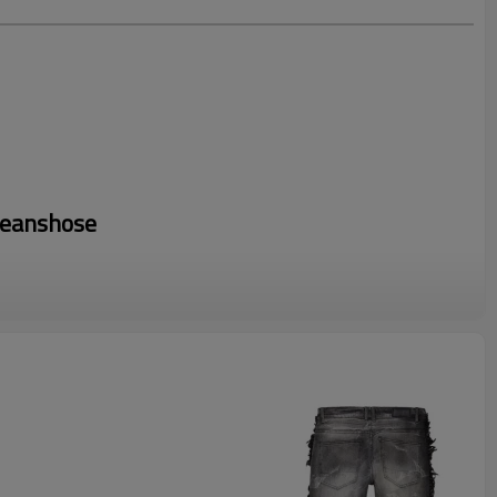
Jeanshose
uns Ihr Design, um schnell ein Angebot zu erhalten
chen schwarzen Jeanshosen zeichnen sich durch ein
sign aus und sind perfekt für alle, die mutige Streetwear-
rdistischen Look bieten diese Jeans eine bequeme Passform
arkes Statement im urbanen Stil. Ideal für modebewusste