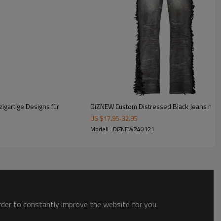
sse abheben möchten.
igartige Designs für
DiZNEW Custom Distressed Black Jeans mit a
US $
17.95
-
32.95
Modell : DiZNEW240121
order to constantly improve the website for you.