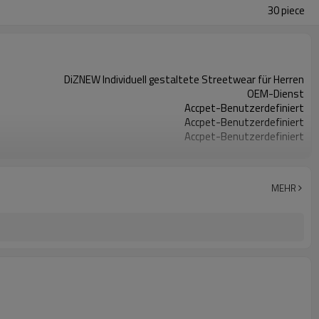
30 piece
DiZNEW Individuell gestaltete Streetwear für Herren
OEM-Dienst
Accpet-Benutzerdefiniert
Accpet-Benutzerdefiniert
Accpet-Benutzerdefiniert
100% Baumwolle
30 Stck.
China
MEHR