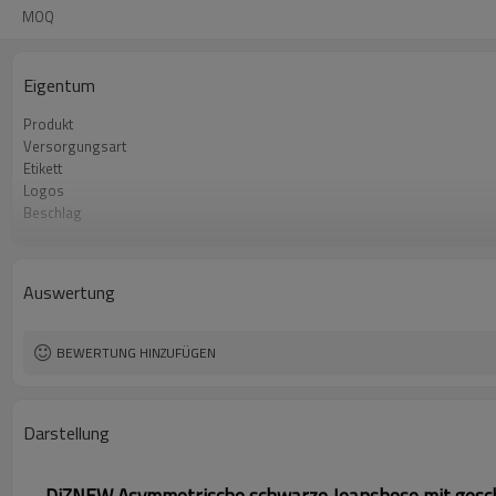
MOQ
Eigentum
Produkt
Versorgungsart
Etikett
Logos
Beschlag
Stoff
Mindestbestellmenge
Herkunft
Auswertung
BEWERTUNG HINZUFÜGEN
Darstellung
DiZNEW Asymmetrische schwarze Jeanshose mit gesc