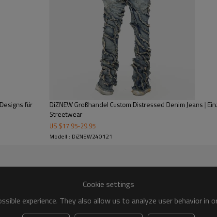
Personen, die sich von der Ma
Designs für
DiZNEW Großhandel Custom Distressed Denim Jeans | Einz
Streetwear
US $
17.95
-
29.95
Modell : DiZNEW240121
Cookie settings
sible experience. They also allow us to analyze user behavior in 