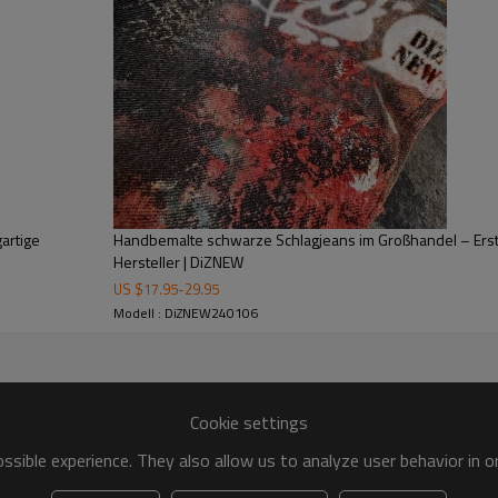
modebewusste Personen, die na
artige
Handbemalte schwarze Schlagjeans im Großhandel – Erst
Hersteller | DiZNEW
US $
17.95
-
29.95
Modell : DiZNEW240106
Cookie settings
sible experience. They also allow us to analyze user behavior in 