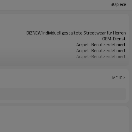
30 piece
DiZNEW Individuell gestaltete Streetwear für Herren
OEM-Dienst
Accpet-Benutzerdefiniert
Accpet-Benutzerdefiniert
Accpet-Benutzerdefiniert
100% Baumwolle
30 Stck.
China
MEHR