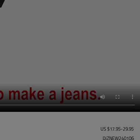
US $
17.95
-
29.95
DiZNEW240106