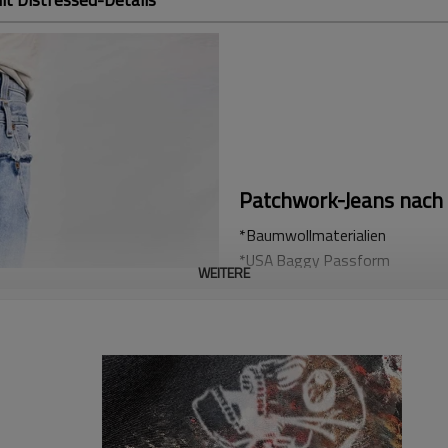
Patchwork-Jeans nac
*Baumwollmaterialien
*USA Baggy Passform
WEITERE
Accpet Full Custom, senden Sie 
Diese DiZNEW-Jeans mit weite
Einsätzen und Distressed-Detai
machen sie langlebig und dennoc
modernem Streetwear-Appeal und