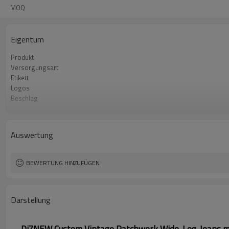
MOQ
Eigentum
Produkt
Versorgungsart
Etikett
Logos
Beschlag
Stoff
Mindestbestellmenge
Herkunft
Auswertung
BEWERTUNG HINZUFÜGEN
Darstellung
DiZNEW Custom Vintage Patchwork Wide-Leg-Jeans mi