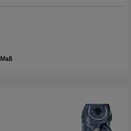
h Maß
uns Ihr Design, um schnell ein Angebot zu erhalten
m Bein ist aus Vintage-Denim mit aufwendigen Patchwork-
ls gefertigt. Das hochwertige Material und die Verarbeitung
h stilvoll. Das Design kombiniert einen Retro-Vibe mit
 sorgt so für einen herausragenden Look. Ideal für