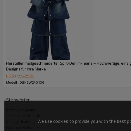
Hersteller maßgeschneiderter Split-Denim-Jeans – Hochwertige, einzig
Designs für Ihre Marke
US $
17.95
-
29.95
Modell : DiZNEW240106
Stichwörter
Patchwork-Jeans
Jeans im Used-Look
We use cookies to provide you with the best pos
Vintage-Jeans
Hose mit weitem Bein