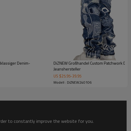
ch einzigartigen und auffälligen Denim-Stücken suchen.
klassiger Denim-
DiZNEW Großhandel Custom Patchwork Distr
Jeanshersteller
US $
25.95
-
39.95
Modell : DiZNEW240106
order to constantly improve the website for you.