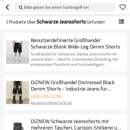
Bitte geben Sie einen Suchbegriff ein
Schwarze Jeansshorts
3
Produkte Über
Gefunden
Benutzerdefinierte Großhandel
Schwarze Blank Wide-Leg Denim Shorts
Großhandel für schwarze, blanke Jeansshorts mit
weitem Bein – ideal für individuelles Branding, mit
entspannter Passform und hochwertigem
Jeansstoff.
DiZNEW Großhandel Distressed Black
Denim Shorts - Industrie-Jeans für
kreative Profis
US $
12.95
-
22.95
Modell:DiZNEW240028
DiZNEW Schwarze Jeansshorts mit
mehreren Taschen, Cartoon-Stickerei und