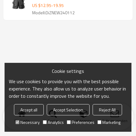
abnehmbarer Tasche
US $
12.95
-
19.95
Modell:DiZNEW240112
Cookie settings
We use cookies to provide you with the best possible
experience. They also allow us to analyze user behavior in
order to constantly improve the website for you.
Accept all
Accept Selection
Reject All
Startseite
Suche
Kategorie
Anfrage senden
Necessary
Analytics
Preferences
Marketing