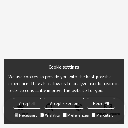
Cookie settings
We use cookies to provide you with the best possible
experience. They also allow us to analyze user behavior in
order to constantly improve the website for you.
Accept all
Accept Selection
Reject All
Startseite
Suche
Kategorie
Anfrage senden
Necessary
Analytics
Preferences
Marketing