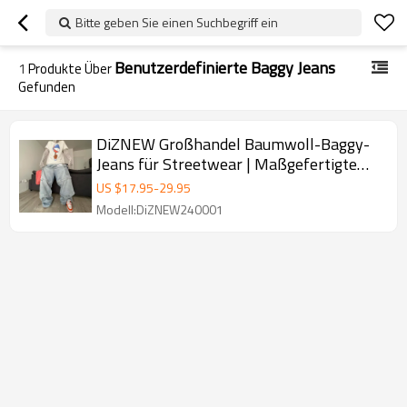
Bitte geben Sie einen Suchbegriff ein
Benutzerdefinierte Baggy Jeans
1
Produkte Über
Gefunden
DiZNEW Großhandel Baumwoll-Baggy-
Jeans für Streetwear | Maßgefertigte
Herrenjeans-Lieferanten
US $
17.95
-
29.95
Modell:DiZNEW240001