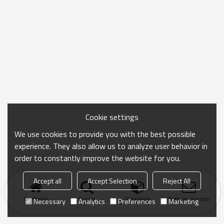
Cookie settings
We use cookies to provide you with the best possible
experience. They also allow us to analyze user behavior in
order to constantly improve the website for you.
Accept all
Accept Selection
Reject All
Startseite
Suche
Kategorie
Anfrage senden
Necessary
Analytics
Preferences
Marketing