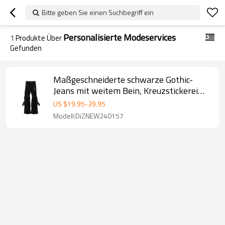
Bitte geben Sie einen Suchbegriff ein
Personalisierte Modeservices
1
Produkte Über
Gefunden
Maßgeschneiderte schwarze Gothic-
Jeans mit weitem Bein, Kreuzstickerei
und Schnallendetails
US $
19.95
-
39.95
Modell:DiZNEW240157