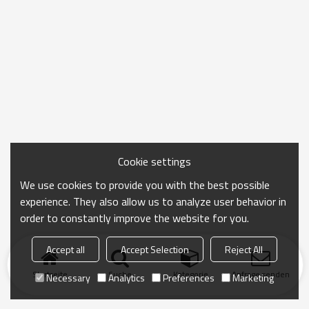
Cookie settings
We use cookies to provide you with the best possible
experience. They also allow us to analyze user behavior in
order to constantly improve the website for you.
Accept all
Accept Selection
Reject All
Startseite
Suche
Kategorie
Anfrage senden
Necessary
Analytics
Preferences
Marketing