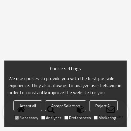
Cookie settings
We use cookies to provide you with the best possible
experience. They also allow us to analyze user behavior in
order to constantly improve the website for you.
Accept all
Accept Selection
Reject All
Startseite
Suche
Kategorie
Anfrage senden
Necessary
Analytics
Preferences
Marketing