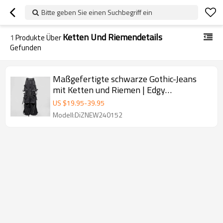
Bitte geben Sie einen Suchbegriff ein
Ketten Und Riemendetails
1
Produkte Über
Gefunden
Maßgefertigte schwarze Gothic-Jeans
mit Ketten und Riemen | Edgy
Streetwear für einzigartige Styles
US $
19.95
-
39.95
Modell:DiZNEW240152