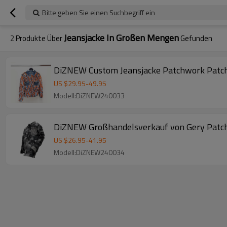
Bitte geben Sie einen Suchbegriff ein
Jeansjacke In Großen Mengen
2
Produkte Über
Gefunden
DiZNEW Custom Jeansjacke Patchwork Patche
US $
29.95
-
49.95
Modell:DiZNEW240033
DiZNEW Großhandelsverkauf von Gery Patchw
US $
26.95
-
41.95
Modell:DiZNEW240034