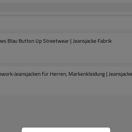
s Blau Button Up Streetwear | Jeansjacke Fabrik
ork-Jeansjacken für Herren, Markenkleidung | Jeansjacke