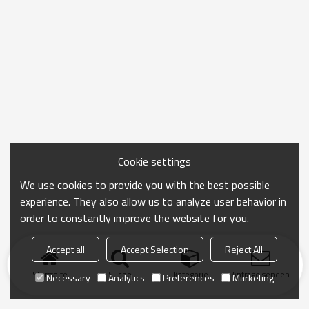
Cookie settings
We use cookies to provide you with the best possible
experience. They also allow us to analyze user behavior in
order to constantly improve the website for you.
Accept all
Accept Selection
Reject All
Startseite
Suche
Kategorie
Anfrage senden
Necessary
Analytics
Preferences
Marketing