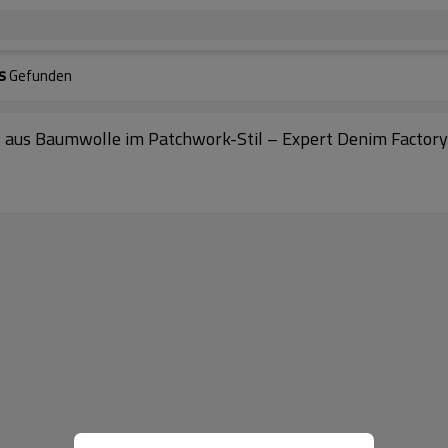
s
Gefunden
rts aus Baumwolle im Patchwork-Stil – Expert Denim Factor