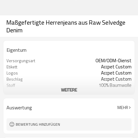
Maßgefertigte Herrenjeans aus Raw Selvedge
Denim
Eigentum
OEM/ODM-Dienst
Versorgungsart
Accpet Custom
Etikett
Accpet Custom
Logos
Accpet Custom
Beschlag
100% Baumwolle
Stoff
WEITERE
30 Stck.
Mindestbestellmenge
China
Herkunft
Shenzhen
FOB
Auswertung
MEHR
BEWERTUNG HINZUFÜGEN