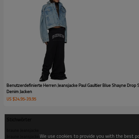
Benutzerdefinierte Herren Jeansjacke Paul Gaultier Blue Shayne Drop 
Denim Jacken
US $
24.95
-
39.95
Stichwörter
braune Jeansjacke
We use cookies to provide you with the best pos
braune Jeansjacke