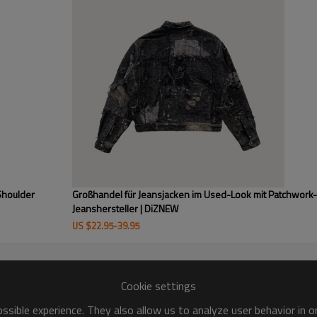
Diese braune, kurze Jeansjacke
und ist ideal für High-End-Bouti
hochwertigen Leinwand für indi
Shoulder
Großhandel für Jeansjacken im Used-Look mit Patchwork-
Jeanshersteller | DiZNEW
US $
22.95
-
39.95
Cookie settings
sible experience. They also allow us to analyze user behavior in 