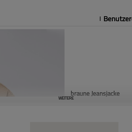
Benutzer
braune Jeansjacke
WEITERE
*100 % Baumwollmaterialien
*USA Slim
Akzeptieren Sie Full Custom, se