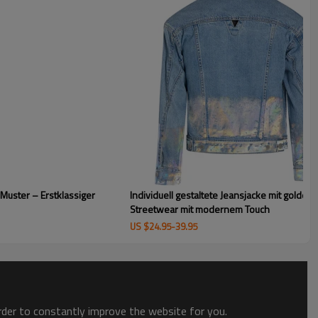
 im Blanko-Look bietet einen eleganten, minimalistischen Look
quen und Luxusdesigner, die nach einer vielseitigen,
viduelle Gestaltung suchen.
Muster – Erstklassiger
Individuell gestaltete Jeansjacke mit golde
Streetwear mit modernem Touch
US $
24.95
-
39.95
order to constantly improve the website for you.