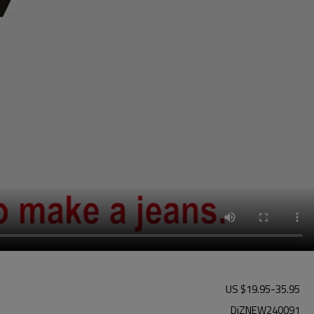
US $
19.95
-
35.95
DiZNEW240091