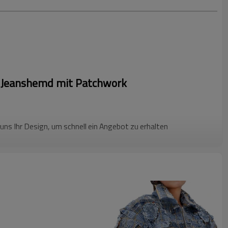
es Jeanshemd mit Patchwork
uns Ihr Design, um schnell ein Angebot zu erhalten
chung aus High Fashion und Streetwear mit DiZNEWs individuell
emd. Dieses avantgardistische Hemd aus mehreren Denim-
ist ein mutiges Statement-Stück für jede zukunftsweisende
gartige Streetwear-Designs anbieten oder maßgeschneiderten
en möchten, DiZNEW ist auf die Kreation innovativer Mode in