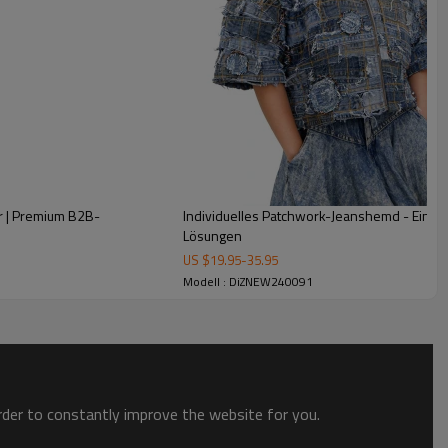
aufen Sie dieses einzigartige Hemd, um die Kollektion Ihrer
nzuziehen, die nach unverwechselbarer, künstlerischer
r | Premium B2B-
Individuelles Patchwork-Jeanshemd - Einzig
Lösungen
US $
19.95
-
35.95
Modell : DiZNEW240091
order to constantly improve the website for you.