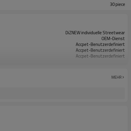
30 piece
DiZNEW individuelle Streetwear
OEM-Dienst
Accpet-Benutzerdefiniert
Accpet-Benutzerdefiniert
Accpet-Benutzerdefiniert
100 % Baumwolle oder individuell
30 Stck.
China
MEHR