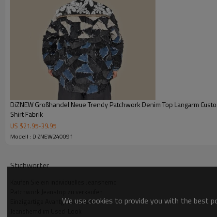
DiZNEW Großhandel Neue Trendy Patchwork Denim Top Langarm Cust
Shirt Fabrik
US $
21.95
-
39.95
Modell : DiZNEW240091
Stichwörter
Kaufen Sie ein individuelles Jeanshemd
Patchwork Jeanstop zu verkaufen
We use cookies to provide you with the best pos
Einzigartige Avantgarde-Mode
Jeanshemd im Used-Look