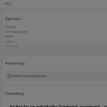
MOQ
Eigentum
Produkt
Versorgungsart
Etikett
Logos
Beschlag
Stoff
Mindestbestellmenge
Herkunft
Auswertung
BEWERTUNG HINZUFÜGEN
Darstellung
Kaufen Sie ein individuelles Patchwork-Jeanshemd – 