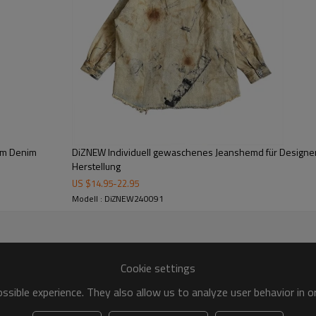
Premiumqualität spezialisiert. K
Marke aufzuwerten und Kunden a
Kleidung suchen.
om Denim
DiZNEW Individuell gewaschenes Jeanshemd für Designe
Herstellung
US $
14.95
-
22.95
Modell : DiZNEW240091
Cookie settings
sible experience. They also allow us to analyze user behavior in 