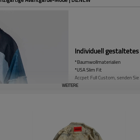
Individuell gestaltet
*Baumwollmaterialien
*USA Slim Fit
Accpet Full Custom, senden Sie 
WEITERE
Entdecken Sie die perfekte Mis
gestaltetem Patchwork-Jeansh
Lagen und Distressed-Details 
Kollektion. Egal, ob Sie einzi
Denim in Ihr Sortiment aufnehm