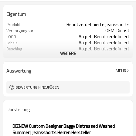
Eigentum
Benutzerdefinierte Jeansshorts
Produkt
OEM-Dienst
Versorgungsart
Accpet-Benutzerdefiniert
LOGO
Accpet-Benutzerdefiniert
Labels
Accpet-Benutzerdefiniert
Beschlag
WEITERE
100 % Baumwolle oder individuell
Stoff
30 Stck.
Mindestbestellmenge
China
Herkunft
Auswertung
MEHR
BEWERTUNG HINZUFÜGEN
Darstellung
DiZNEW Custom Designer Baggy Distressed Washed
Summer | Jeansshorts Herren Hersteller