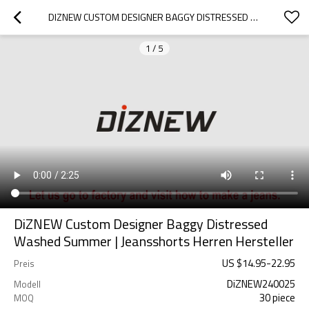
DIZNEW CUSTOM DESIGNER BAGGY DISTRESSED WASHED SUMMER | JEANSSHORTS HERREN HERSTELLER
1
/
5
DiZNEW Custom Designer Baggy Distressed
Washed Summer | Jeansshorts Herren Hersteller
US $
14.95
-
22.95
Preis
DiZNEW240025
Modell
30 piece
MOQ